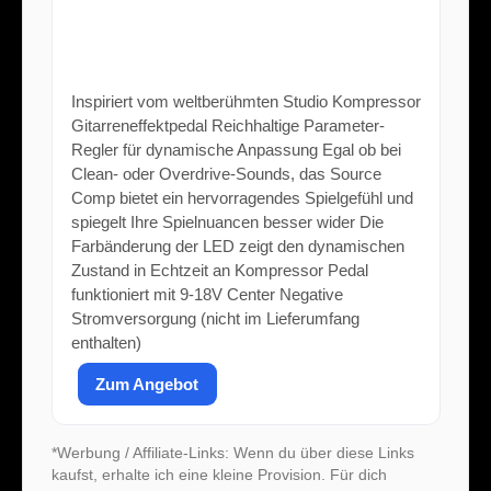
SONICAKE Kompressor Pedal Analog
100% Analoges Gitarren Effektpedal
mit Buffered Bypass Source Comp
Inspiriert vom weltberühmten Studio Kompressor
Gitarreneffektpedal Reichhaltige Parameter-
Regler für dynamische Anpassung Egal ob bei
Clean- oder Overdrive-Sounds, das Source
Comp bietet ein hervorragendes Spielgefühl und
spiegelt Ihre Spielnuancen besser wider Die
Farbänderung der LED zeigt den dynamischen
Zustand in Echtzeit an Kompressor Pedal
funktioniert mit 9-18V Center Negative
Stromversorgung (nicht im Lieferumfang
enthalten)
Zum Angebot
*Werbung / Affiliate-Links: Wenn du über diese Links
kaufst, erhalte ich eine kleine Provision. Für dich