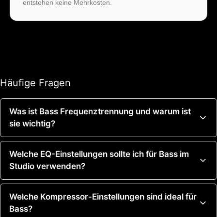
entstehen keine Mehrkosten.
Häufige Fragen
Was ist Bass Frequenztrennung und warum ist
sie wichtig?
Bass Frequenztrennung ist das gezielte Aufteilen
Welche EQ-Einstellungen sollte ich für Bass im
und Anpassen der Frequenzbereiche von Bass-
Studio verwenden?
Elementen, um Überschneidungen zu minimieren.
Sie ist wichtig, weil mehrere Instrumente wie
Im Studio empfehlen sich folgende EQ-Startwerte:
Welche Kompressor-Einstellungen sind ideal für
Kickdrum und Bass oft ähnliche Frequenzen
Low-Cut bei ca. 40 Hz zur Rauschentfernung,
Bass?