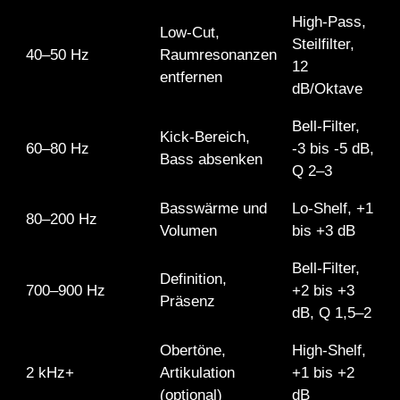
High-Pass,
Low-Cut,
Steilfilter,
40–50 Hz
Raumresonanzen
12
entfernen
dB/Oktave
Bell-Filter,
Kick-Bereich,
60–80 Hz
-3 bis -5 dB,
Bass absenken
Q 2–3
Basswärme und
Lo-Shelf, +1
80–200 Hz
Volumen
bis +3 dB
Bell-Filter,
Definition,
700–900 Hz
+2 bis +3
Präsenz
dB, Q 1,5–2
Obertöne,
High-Shelf,
2 kHz+
Artikulation
+1 bis +2
(optional)
dB