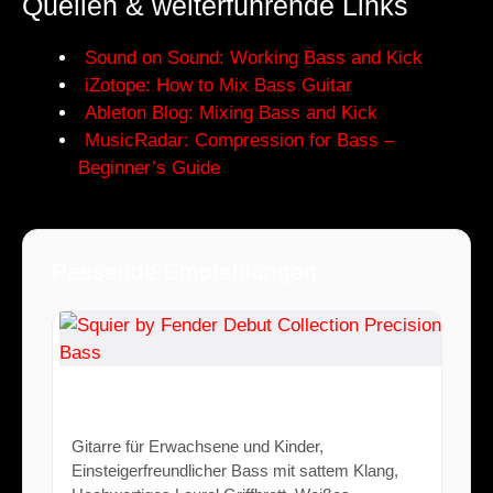
Quellen & weiterführende Links
Sound on Sound: Working Bass and Kick
iZotope: How to Mix Bass Guitar
Ableton Blog: Mixing Bass and Kick
MusicRadar: Compression for Bass –
Beginner’s Guide
Passende Empfehlungen
Squier by Fender Debut Collection
Precision Bass
Gitarre für Erwachsene und Kinder,
Einsteigerfreundlicher Bass mit sattem Klang,