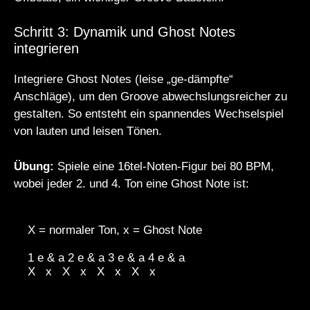
Schritt 3: Dynamik und Ghost Notes
integrieren
Integriere Ghost Notes (leise „ge-dämpfte“
Anschläge), um den Groove abwechslungsreicher zu
gestalten. So entsteht ein spannendes Wechselspiel
von lauten und leisen Tönen.
Übung:
Spiele eine 16tel-Noten-Figur bei 80 BPM,
wobei jeder 2. und 4. Ton eine Ghost Note ist:
X = normaler Ton, x = Ghost Note

1 e & a 2 e & a 3 e & a 4 e & a

X   x   X   x   X   x   X   x
