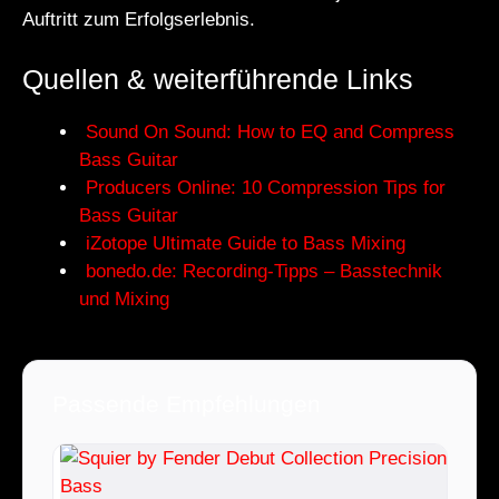
Auftritt zum Erfolgserlebnis.
Quellen & weiterführende Links
Sound On Sound: How to EQ and Compress
Bass Guitar
Producers Online: 10 Compression Tips for
Bass Guitar
iZotope Ultimate Guide to Bass Mixing
bonedo.de: Recording-Tipps – Basstechnik
und Mixing
Passende Empfehlungen