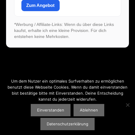
Zum Angebot
*Werbung / Affiliate-Links: Wenn du über diese Links
kaufst, erhalte ich eine kleine Provision. Für dich
entstehen keine Mehrkosten.
Um dem Nutzer ein optimales Surfverhalten zu ermöglichen
benutzt diese Webseite Cookies. Wenn du damit einverstanden
bist bestätige bitte mit Einverstanden. Deine Entscheidung
kannst du jederzeit widerufen.
Einverstanden
Ablehnen
IMPRESSUM
|
DATENSCHUTZ
© 2026 BASSROCKET. KEEP GROOVING.
Datenschutzerklärung