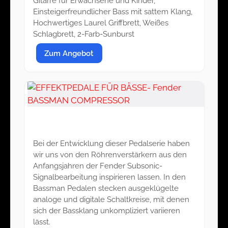
Gitarre für Erwachsene und Kinder,
Einsteigerfreundlicher Bass mit sattem Klang,
Hochwertiges Laurel Griffbrett, Weißes
Schlagbrett, 2-Farb-Sunburst
Zum Angebot
EFFEKTPEDALE FÜR BÄSSE- Fender
BASSMAN COMPRESSOR
Bei der Entwicklung dieser Pedalserie haben
wir uns von den Röhrenverstärkern aus den
Anfangsjahren der Fender Subsonic-
Signalbearbeitung inspirieren lassen. In den
Bassman Pedalen stecken ausgeklügelte
analoge und digitale Schaltkreise, mit denen
sich der Bassklang unkompliziert variieren
lässt.