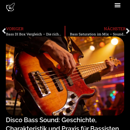
AI DESI
SHOP E
BLOG FÜR BASS
VORIGER
NÄCHSTER
Bass DI Box Vergleich – Die richtige DI Box für Bassisten
Bass Saturation im Mix – Sound gezielt formen
Disco Bass Sound: Geschichte,
Charakteristik und Praxis für Bassisten