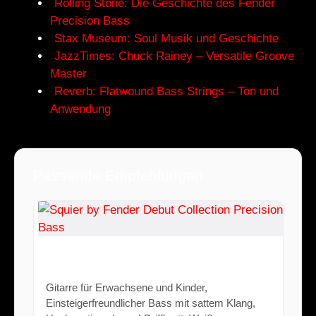
Rolling Stone: Die Geschichte des Fender
Precision Bass
Stax Museum: Soul Musik und Geschichte
JazzTimes: Chuck Rainey – Versatile Groove
Master
Reverb: Flatwound Bass Strings – Ton und
Anwendung
Passende Empfehlungen
Squier by Fender Debut Collection
Precision Bass
Gitarre für Erwachsene und Kinder,
Einsteigerfreundlicher Bass mit sattem Klang,